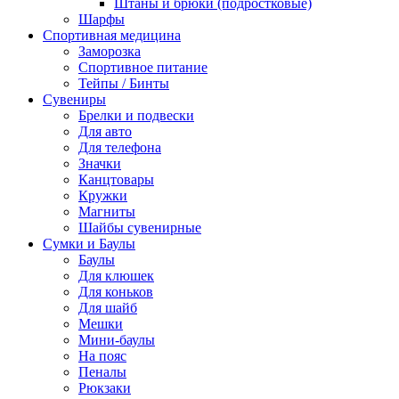
Штаны и брюки (подростковые)
Шарфы
Спортивная медицина
Заморозка
Спортивное питание
Тейпы / Бинты
Сувениры
Брелки и подвески
Для авто
Для телефона
Значки
Канцтовары
Кружки
Магниты
Шайбы сувенирные
Сумки и Баулы
Баулы
Для клюшек
Для коньков
Для шайб
Мешки
Мини-баулы
На пояс
Пеналы
Рюкзаки