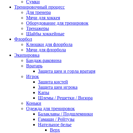
Сумки
Тренировочный процесс
Для тренера
Мячи для хоккея
Оборудование для тренировок
Тренажеры
Шайбы хоккейные
Флорбол
Клюшки для флорбола
Мячи для флорбола
Экипировка
Бандаж-раковина
Вратарь
Защита шеи и горла вратаря
Игрок
Защита кистей
Защита шеи игрока
Капы
Шлемы / Решетки / Визора
Коньки
Одежда для тренировок
Балаклавы / Подшлемники
Гамаши / Рейтузы
Нательное белье
Верх