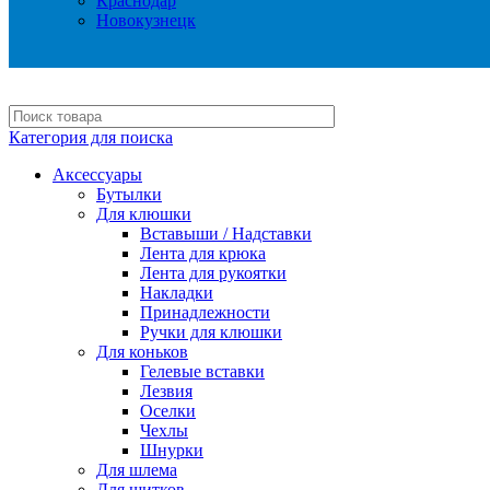
Краснодар
Новокузнецк
Категория для поиска
Аксессуары
Бутылки
Для клюшки
Вставыши / Надставки
Лента для крюка
Лента для рукоятки
Накладки
Принадлежности
Ручки для клюшки
Для коньков
Гелевые вставки
Лезвия
Оселки
Чехлы
Шнурки
Для шлема
Для щитков