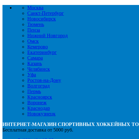
Москва
Санкт-Петербург
Новосибирск
Тюмень
Пенза
Нижний Новгород
Омск
Кемерово
Екатеринбург
Самара
Казань
Челябинск
Уфа
Ростов-на-Дону
Волгоград
Пермь
Красноярск
Воронеж
Краснодар
Новокузнецк
ИНТЕРНЕТ-МАГАЗИН СПОРТИВНЫХ ХОККЕЙНЫХ ТО
Бесплатная доставка от 5000 руб.