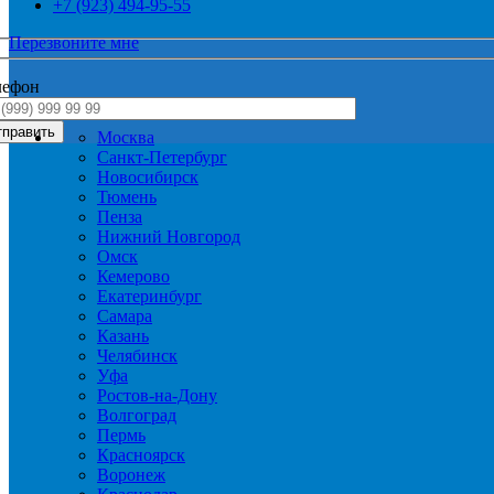
+7 (923) 494-95-55
Перезвоните мне
лефон
Москва
Санкт-Петербург
Новосибирск
Тюмень
Пенза
Нижний Новгород
Омск
Кемерово
Екатеринбург
Самара
Казань
Челябинск
Уфа
Ростов-на-Дону
Волгоград
Пермь
Красноярск
Воронеж