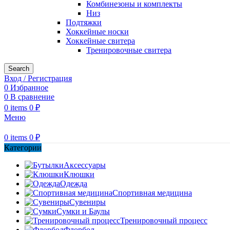
Комбинезоны и комплекты
Низ
Подтяжки
Хоккейные носки
Хоккейные свитера
Тренировочные свитера
Search
Вход / Регистрация
0
Избранное
0
В сравнение
0
items
0
₽
Меню
0
items
0
₽
Категории
Аксессуары
Клюшки
Одежда
Спортивная медицина
Сувениры
Сумки и Баулы
Тренировочный процесс
Флорбол