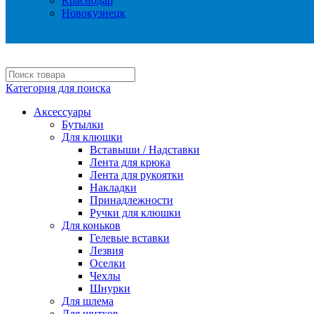
Краснодар
Новокузнецк
Категория для поиска
Аксессуары
Бутылки
Для клюшки
Вставыши / Надставки
Лента для крюка
Лента для рукоятки
Накладки
Принадлежности
Ручки для клюшки
Для коньков
Гелевые вставки
Лезвия
Оселки
Чехлы
Шнурки
Для шлема
Для щитков