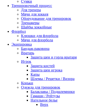
Сумки
Тренировочный процесс
Для тренера
Мячи для хоккея
Оборудование для тренировок
Тренажеры
Шайбы хоккейные
Флорбол
Клюшки для флорбола
Мячи для флорбола
Экипировка
Бандаж-раковина
Вратарь
Защита шеи и горла вратаря
Игрок
Защита кистей
Защита шеи игрока
Капы
Шлемы / Решетки / Визора
Коньки
Одежда для тренировок
Балаклавы / Подшлемники
Гамаши / Рейтузы
Нательное белье
Верх