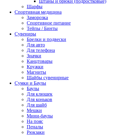
Штаны и брюки (подростковые)
Шарфы
Спортивная медицина
Заморозка
Спортивное питание
Тейпы / Бинты
Сувениры
Брелки и подвески
Для авто
Для телефона
Значки
Канцтовары
Кружки
Магниты
Шайбы сувенирные
Сумки и Баулы
Баулы
Для клюшек
Для коньков
Для шайб
Мешки
Мини-баулы
На пояс
Пеналы
Рюкзаки