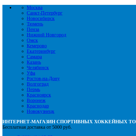
Москва
Санкт-Петербург
Новосибирск
Тюмень
Пенза
Нижний Новгород
Омск
Кемерово
Екатеринбург
Самара
Казань
Челябинск
Уфа
Ростов-на-Дону
Волгоград
Пермь
Красноярск
Воронеж
Краснодар
Новокузнецк
ИНТЕРНЕТ-МАГАЗИН СПОРТИВНЫХ ХОККЕЙНЫХ ТО
Бесплатная доставка от 5000 руб.