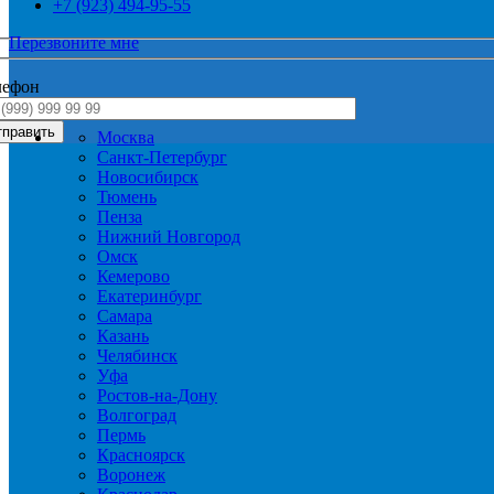
+7 (923) 494-95-55
Перезвоните мне
лефон
Москва
Санкт-Петербург
Новосибирск
Тюмень
Пенза
Нижний Новгород
Омск
Кемерово
Екатеринбург
Самара
Казань
Челябинск
Уфа
Ростов-на-Дону
Волгоград
Пермь
Красноярск
Воронеж