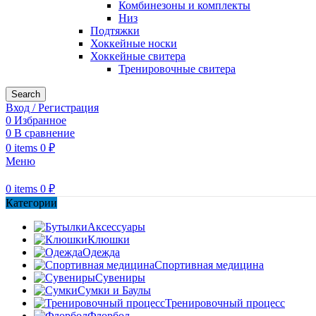
Комбинезоны и комплекты
Низ
Подтяжки
Хоккейные носки
Хоккейные свитера
Тренировочные свитера
Search
Вход / Регистрация
0
Избранное
0
В сравнение
0
items
0
₽
Меню
0
items
0
₽
Категории
Аксессуары
Клюшки
Одежда
Спортивная медицина
Сувениры
Сумки и Баулы
Тренировочный процесс
Флорбол