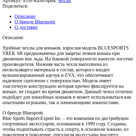
Артикул:
9539
Категория:
Чехлы
Поделиться:
Описание
О бренде Bluesports
О доставке
Описание
Удобные чехлы для коньков, взрослая модель BLUESPORTS
TREK SR предназначены для защиты лезвия конька при
движении вне льда. На боковой поверхности нанесен логотип
производителя. Нижняя часть чехла выполнена из
нескользящего материала в состав, которого входит
вулканизированный каучук и EVA, что обеспечивает
надежное сцепление с поверхностью. Модель имеет
эластичную конструкцию которая прочно фиксируется на
коньке, не спадает во время движения. Данный чехол отлично
подойдет для хоккейных коньков и может использоваться как
опытными игроками, так и начинающими хоккеистами.
О бренде Bluesports
Blue Sports Import-Export Inc. - это компания по дистрибуции
спортивных аксессуаров, основанная в 1999 году. Созданы,
чтобы подпитывать страсть к спорту, в основном хоккею, из
поколения в поколение, предлагая аксессуары высшего