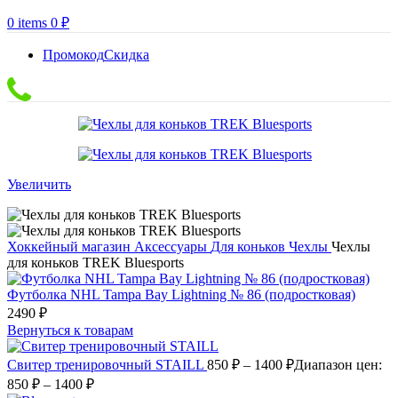
0
items
0
₽
Промокод
Скидка
Увеличить
Хоккейный магазин
Аксессуары
Для коньков
Чехлы
Чехлы
для коньков TREK Bluesports
Футболка NHL Tampa Bay Lightning № 86 (подростковая)
2490
₽
Вернуться к товарам
Свитер тренировочный STAILL
850
₽
–
1400
₽
Диапазон цен:
850 ₽ – 1400 ₽