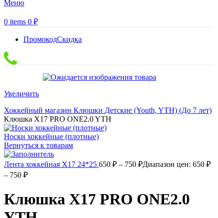
Меню
0
items
0
₽
Промокод
Скидка
Увеличить
Хоккейный магазин
Клюшки
Детские (Youth, YTH) (До 7 лет)
Клюшка Х17 PRO ONE2.0 YTH
Носки хоккейные (плотные)
Вернуться к товарам
Лента хоккейная Х17 24*25
650
₽
–
750
₽
Диапазон цен: 650 ₽
– 750 ₽
Клюшка Х17 PRO ONE2.0
YTH