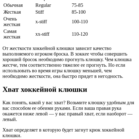
Обычная
Regular
75-85
Жесткая
Stiff
85-100
Очень
x-stiff
100-110
жесткая
Самая
xx-stiff
110-120
жесткая
От жесткости хоккейной клюшки зависит качество
выполняемого игроком броска. В хоккее чтобы совершить
хороший бросок необходимо прогнуть клюшку. Чем клюшка
жестче, тем соответственно тяжелее ее прогнуть. Но если
использовать во время игры клюшку меньшей, чем
необходимо жесткости, она быстро придет в негодность.
Хват хоккейной клюшки
Как понять, какой у вас хват? Возьмите клюшку удобным для
вас способом ее обеими руками. Если ваша правая рука
окажется ниже левой — у вас правый хват, если наоборот —
левый.
Хват определяет в которую будет загнут крюк хоккейной
клюшки.